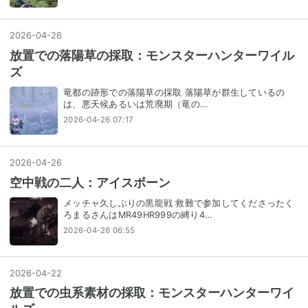
2026
-
04
-
26
放置での落陽草の採取：モンスターハンターワイル
ズ
竜都の跡形での落陽草の採取 落陽草が群生しているの
は、悪天候あるいは荒廃期（竜の…
2026-04-26 07:17
2026
-
04
-
26
空中戦の二人：アイスボーン
メッチャ久しぶりの黒龍戦 救難で参加してくださったく
ろまるさんはMR49HR999の縛り4…
2026-04-26 06:55
2026
-
04
-
22
放置での虫系素材の採取：モンスターハンターワイ