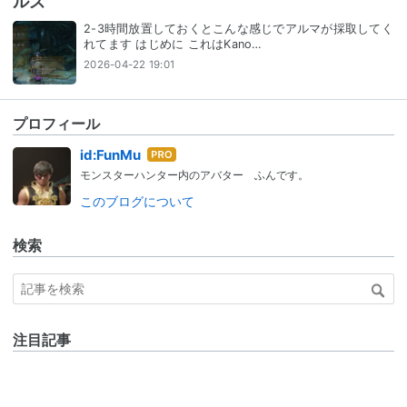
ルズ
2-3時間放置しておくとこんな感じでアルマが採取してく
れてます はじめに これはKano…
2026-04-22 19:01
プロフィール
はて
id:FunMu
なブ
モンスターハンター内のアバター ふんです。
ログ
このブログについて
Pro
検索
注目記事