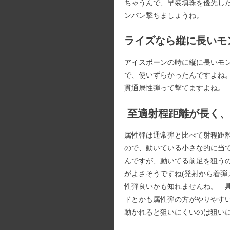
ちゃうんで、早装填珠を優先し
ンバン撃ちましょうね。
ライズなら縦に長いモ
アイスボーンの時に縦に長いモ
で、使いずらかったんですよね
貫通属性弾って撃てますよね。
至適射程距離が長く、
属性弾は通常弾と比べて射程距
ので、動いている小さな的に当
んですが、動いてる前足を狙う
がよさそうですね(発射から着弾
性弾良いかも知れませんね。 
ドとかも属性弾の方がやりやす
動かれると狙いにくいのは狙い