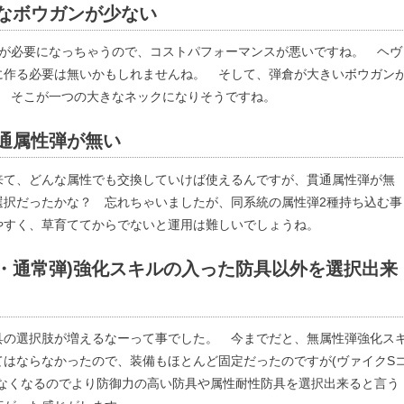
なボウガンが少ない
ンが必要になっちゃうので、コストパフォーマンスが悪いですね。 ヘヴ
に作る必要は無いかもしれませんね。 そして、弾倉が大きいボウガン
 そこが一つの大きなネックになりそうですね。
通属性弾が無い
来て、どんな属性でも交換していけば使えるんですが、貫通属性弾が無
選択だったかな？ 忘れちゃいましたが、同系統の属性弾2種持ち込む事
やすく、草育ててからでないと運用は難しいでしょうね。
・通常弾)強化スキルの入った防具以外を選択出来
具の選択肢が増えるなーって事でした。 今までだと、無属性弾強化ス
はならなかったので、装備もほとんど固定だったのですが(ヴァイクS
がなくなるのでより防御力の高い防具や属性耐性防具を選択出来ると言う