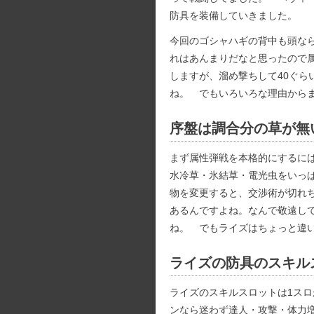
防具を装備していきました。
今回のゴシャハギの背中も頭なら
れはあんまりだなと思ったので
しますが、溜め撃ちして40ぐら
ね。 でもいろいろな理由から
序盤は調合分の草が無
まず属性弾戦を本格的にするに
水冷草・氷結草・電光虫をいっ
物を変更すると、交渉術が切れ
あるんですよね。なんで敬遠し
ね。 でもライズはちょっと違
ライズの防具のスキル
ライズのスキルスロットは1スロ
ンなら迷わず達人・攻撃・体力