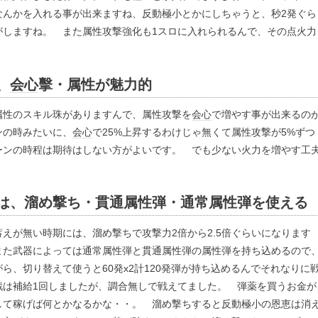
なんかを入れる事が出来ますね、反動極小とかにしちゃうと、秒2発ぐら
がしますね。 また属性攻撃強化も1スロに入れられるんで、その点火力
、
会心
擊・属性が魅力的
属性のスキル珠がありますんで、属性攻撃を
会心
で増やす事が出来るの
ンの時みたいに、
会心
で25%上昇するわけじゃ無くて属性攻撃が5%ずつ
ーンの時程は期待はしない方がよいです。 でも少ない火力を増やす工
は、溜め撃ち・貫通属性弾・通常属性弾を使える
えが無い時期には、溜め撃ちで攻撃力2倍から2.5倍ぐらいになります
また武器によっては通常属性弾と貫通属性弾の属性弾を持ち込めるので
ら、切り替えて使うと60発x2計120発弾が持ち込めるんでそれなりに
戦は補給1回しましたが、調合無しで戦えてました。 弾薬を買うお金が
して稼げば何とかなるかな・・。 溜め撃ちすると反動極小の恩恵は消