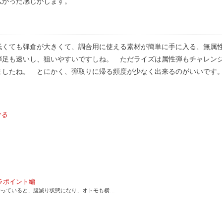
広がった感じがします。
低くても弾倉が大きくて、調合用に使える素材が簡単に手に入る、無属
弾足も速いし、狙いやすいですしね。 ただライズは属性弾もチャレン
ましたね。 とにかく、弾取りに帰る頻度が少なく出来るのがいいです
なる
ラポイント編
待っていると、腹減り状態になり、オトモも横…