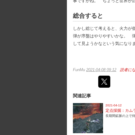
事ですかね。 ちょっと世界が
総合すると
しかし総じて考えると、火力が
弾が序盤はやりやすいかな。 
して見ようかなという気になり
FunMu
2021-04-08 09:12
読者に
関連記事
2021-04-12
定点採掘：カム
長期間鉱脈の上で