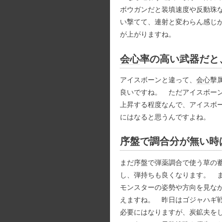
ボウガンだと装填速度や反動珠
い撃てて、連射と変わらん感じ
が上がりますね。
会心
率の高い武器だと
アイスボーンと違って、
会心
擊
良いですね。 ただアイスボー
上昇する程度なんで、アイスボ
にはなると思うんですよね。
序盤で調合分が無い時
まだ序盤で弾薬調合で使う草の蓄
し、弾持ちも良くなります。 
モンスターの姿勢や方向を見なが
えますね。 昨日はゴジャハギ
必要にはなりますが、炭鉱夫を