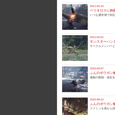
2021-04-10
ベリオロスに絢
いつも通常弾で対
2021-04-01
モンスターハン
サークルメンバーと
2020-09-07
ふんのボウガン
魂焔の龍砲・炎妃を
2020-08-10
ふんのボウガン
ファミンを肩から