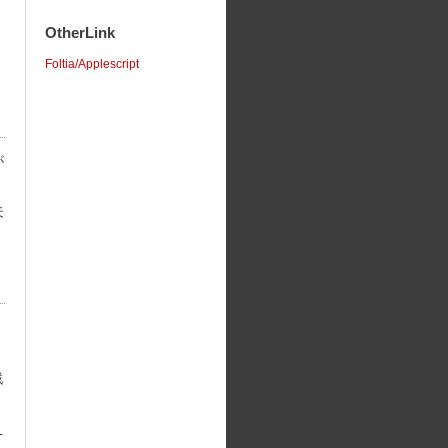
OtherLink
Foltia/Applescript
が
夫
、
戦
え