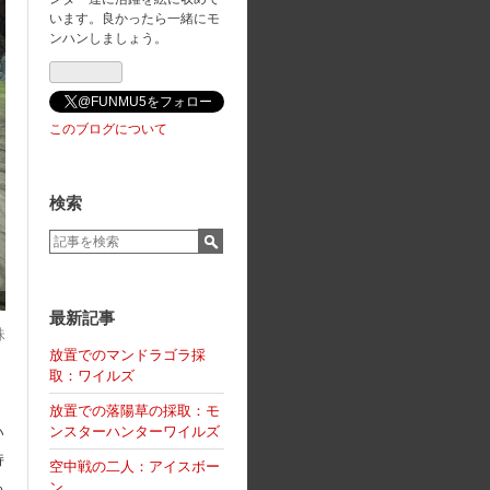
います。良かったら一緒にモ
ンハンしましょう。
@FUNMU5をフォロー
このブログについて
検索
最新記事
珠
放置でのマンドラゴラ採
取：ワイルズ
放置での落陽草の採取：モ
い
ンスターハンターワイルズ
持
空中戦の二人：アイスボー
る
ン