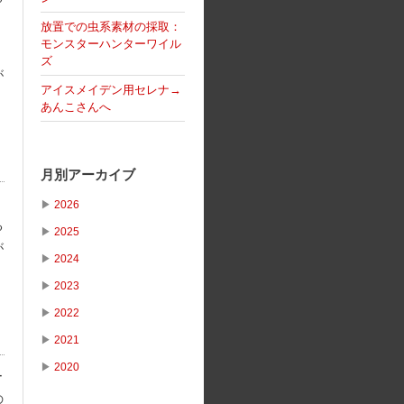
放置での虫系素材の採取：
モンスターハンターワイル
ズ
が
アイスメイデン用セレナ→
あんこさんへ
月別アーカイブ
▶
2026
る
▶
2025
が
▶
2024
▶
2023
▶
2022
▶
2021
▶
2020
ー
の