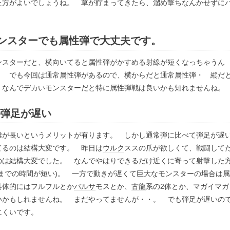
た方がよいでしょうね。 草が貯まってきたら、溜め撃ちなんかせずに
ンスターでも属性弾で大丈夫です。
ンスターだと、横向いてると属性弾がかすめる射線が短くなっちゃうん
。 でも今回は通常属性弾があるので、横からだと通常属性弾・ 縦だ
 なんでデカいモンスターだと特に属性弾戦は良いかも知れませんね。
弾足が遅い
離が長いというメリットが有ります。 しかし通常弾に比べて弾足が遅
てるのは結構大変です。 昨日は
ウルク
ススの爪が欲しくて、戦闘して
のは結構大変でした。 なんでやはりできるだけ近くに寄って射撃した
までの時間が短い)。 一方で動きが遅くて巨大なモンスターの場合は属
具体的にはフルフルとか
バルサ
モスとか、
古龍
系の2体とか、マガイマガ
いかもしれませんね。 まだやってませんが・・。 でも弾足が遅いの
にくいです。