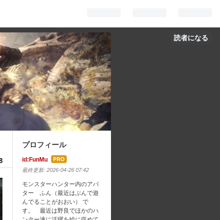
読者になる
。
プロフィール
id:FunMu
8
はて
最終更新:
2026-04-26 07:42
なブ
モンスターハンター内のアバ
ログ
ター ふん（最近はぶんで遊
Pro
んでることがおおい） で
す。 最近は野良でほかのハ
ンター達に活躍を絵に収めて