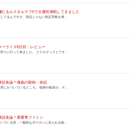
爛たるルスタルマフIIで火属性弾戦してきました
応してるんですが、弱点じゃない前足羽根を壊…
ターライズ6日目：レビュー
狩りに行って来ました。 ククルヤックとアオ…
解説各論＊魂焔の龍砲・炎妃
肩にかついでいるところ。 砲身や銃床が、ナ…
解説各論＊業重弩ファミン
担いでいる所：一般的なボウガンに見られる砲…