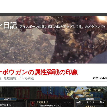
ン日記
アイスボーンの良い感じの絵をアップしてる、カメラマンです
ーボウガンの属性弾戦の印象
2021
-
04
-
0
真
攻略情報
スキル構成