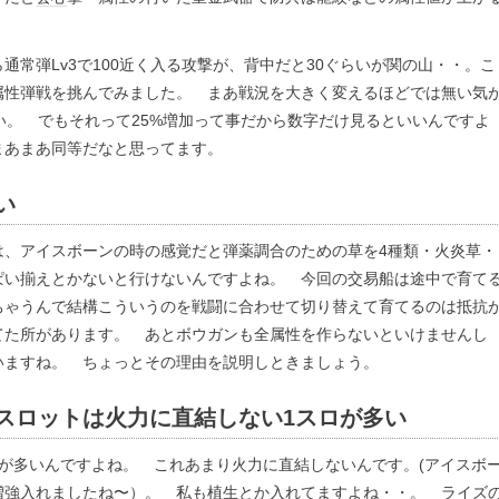
通常弾Lv3で100近く入る攻撃が、背中だと30ぐらいが関の山・・。こ
属性弾戦を挑んでみました。 まあ戦況を大きく変えるほどでは無い気
い。 でもそれって25%増加って事だから数字だけ見るといいんですよ
まあまあ同等だなと思ってます。
い
は、アイスボーンの時の感覚だと弾薬調合のための草を4種類・火炎草・
ぱい揃えとかないと行けないんですよね。 今回の交易船は途中で育て
ちゃうんで結構こういうのを戦闘に合わせて切り替えて育てるのは抵抗
てた所があります。 あとボウガンも全属性を作らないといけませんし
いますね。 ちょっとその理由を説明しときましょう。
スロットは火力に直結しない1スロが多い
が多いんですよね。 これあまり火力に直結しないんです。(アイスボ
増強入れましたね〜）。 私も植生とか入れてますよね・・。 ライズ