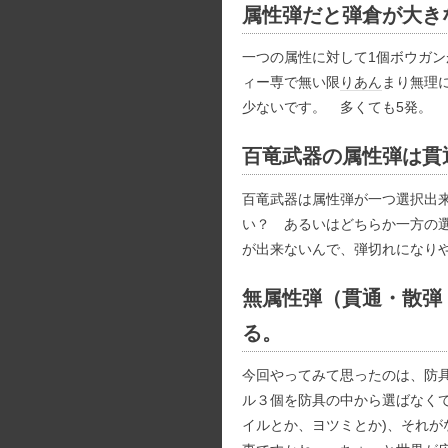
属性弾だと弾倉が大き
一つの属性に対して1個ボウガ
ィー専で無い限
りあん
まり無理
少ないです。 多くても5発。
百竜武器の属性弾は貫
百竜武器は属性弾が一つ選択出
い？ あるいはどちらか一方の
が出来ないんで、弾切れになり
無属性弾（貫通・散弾
る。
今回やってみて思ったのは、防
ル３個を防具の中から選ばなくて
イルとか、ヨツミとか)、それ