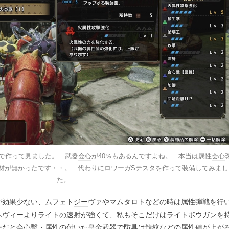
んで作って見ました。 武器
会心
が40％もあるんですよね。 本当は属性
会心
材が無かったです・・。 代わりにロワーガSテスタを作って装備してみまし
た。
が効果少ない、ムフェト
ジー
ヴァやマムタロトなどの時は属性弾戦を行
ヘヴィーよりライトの速射が強くて、私もそこだけは
ライトボウガン
を
ーだと
会心
擊・属性の付いた皇金武器で防具は龍紋などの属性値が上が